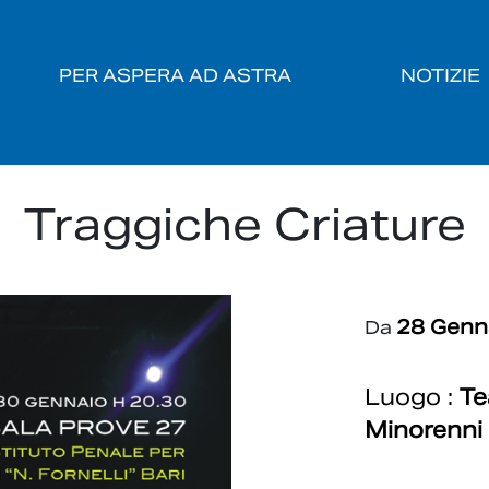
PER ASPERA AD ASTRA
NOTIZIE
Traggiche Criature
28 Genn
Da
Luogo :
Te
Minorenni “