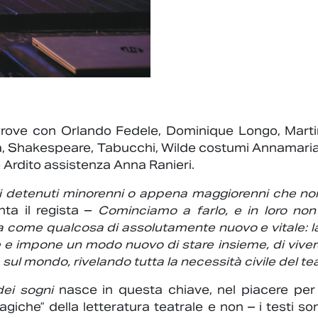
a Prove con Orlando Fedele, Dominique Longo, Mart
ma, Shakespeare, Tabucchi, Wilde costumi Annamaria
 Ardito assistenza Anna Ranieri.
i detenuti minorenni o appena maggiorenni che non 
ta il regista –
Cominciamo a farlo, e in loro non
ivela come qualcosa di assolutamente nuovo e vitale: 
 impone un modo nuovo di stare insieme, di vivere la
sul mondo, rivelando tutta la necessità civile del tea
dei sogni
nasce in questa chiave, nel piacere per 
giche” della letteratura teatrale e non – i testi s